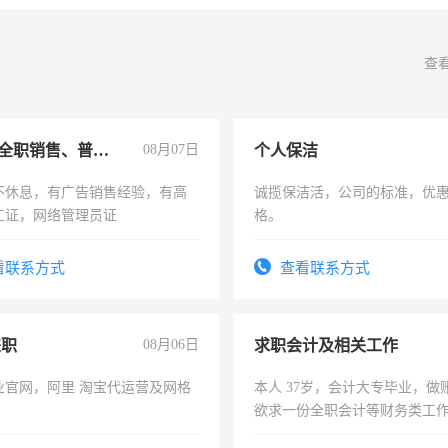
查
兼职或全职销售、普工、维修
08月07日
个人保洁
不休息，有广告销售经验，有高
诚揽保洁活，公司的标准，优
工证，网络管理员证
格。
看联系方式
查看联系方式
兼职
08月06日
求职会计及相关工作
业官网，阿里 淘宝代运营及网格
本人 37岁，会计大专毕业，做
欲求一份全职会计等财务类工
计证