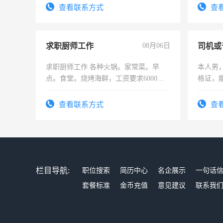
有高低压电工证和十几年工作经验
查看联系方式
查
求职厨师工作
08月06日
司机或
求职厨师工作 各种火锅。家常菜。早
本人男，
点。食堂。烧烤海鲜，工资要求6000以
格证，
上
实，需
查看联系方式
查
栏目导航:
职位搜索
简历中心
名企展示
一句话
套餐标准
金币充值
意见建议
联系我