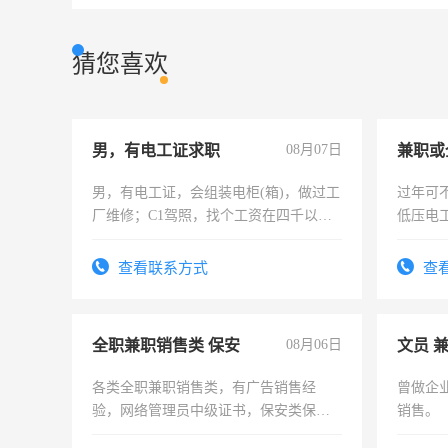
猜您喜欢
男，有电工证求职
08月07日
男，有电工证，会组装电柜(箱)，做过工
过年可
厂维修；C1驾照，找个工资在四千以
低压电
上，枣强县以外需要有住宿，保险勿扰
电话
查看联系方式
查
全职兼职销售类 保安
08月06日
文员 
各类全职兼职销售类，有广告销售经
曾做企
验，网络管理员中级证书，保安类保安
销售。
队长，形象岗或幼儿园保安，维修水电