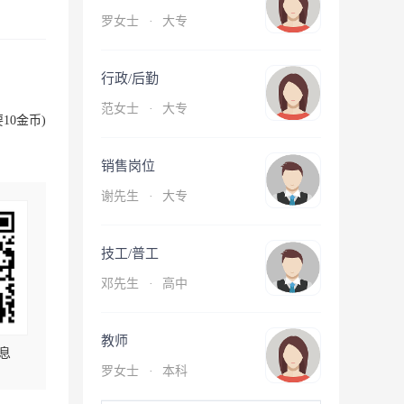
罗女士
·
大专
行政/后勤
范女士
·
大专
10金币)
销售岗位
谢先生
·
大专
技工/普工
邓先生
·
高中
教师
息
罗女士
·
本科