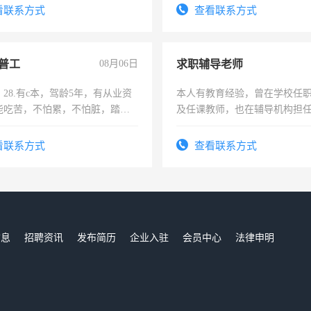
看联系方式
查看联系方式
普工
08月06日
求职辅导老师
28.有c本，驾龄5年，有从业资
本人有教育经验，曾在学校任
能吃苦，不怕累，不怕脏，踏
及任课教师，也在辅导机构担
求稳定工作一份，保险不干
师，求周一至周五辅导老师的
看联系方式
查看联系方式
信息
招聘资讯
发布简历
企业入驻
会员中心
法律申明
们